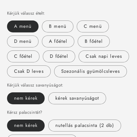
Kérjük válassz ételt:
A menü
B menü
C menü
D menü
A főétel
B főétel
C főétel
D főétel
Csak napi leves
Csak D leves
Szezonális gyümölcsleves
Kérjük válassz savanyúságot:
nem kérek
kérek savanyúságot
Kérsz palacsintát?
nem kérek
nutellás palacsinta (2 db)