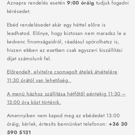
Aznapra rendelés esetén
9:00 óráig
tudjuk fogadni
kérésedet.
Ebéd rendelésedet akár egy héttel előre is
leadhatod. Előnye, hogy biztosan nem maradsz le a
kedvenc finomságaidról, ráadásul spórolhatsz is,
hiszen ebben az esetben csak egyszeri kiszállítási
díjat számolunk fel.
Előrendelt, elvitelre csomagolt ételek átvételére
11:30 órától van lehetőség.
A menü házhoz szállítása hétfőtől péntekig 11:30 –
13:00 óra közt történik.
Amennyiben nem kapod meg az ebédedet 13:00
óráig, kérlek, értesíts bennünket telefonon:
+36 30
590 5131