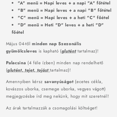
"A" menü = Napi leves + a napi "A" főtétel
"B" menü = Napi leves + a napi "B" főtétel
"C" menü = Napi leves + a heti "C" főétel
"D" menü = Heti "D" leves + a heti "D"
főétel
Május 04-től
minden nap Szezonális
gyümölcsleves
is kapható (
glutént
tartalmaz)!
Palacsina
(4 féle ízben) minden nap rendelhető
(
glutént, tejet, tojást
tartalmaz)!
Amennyiben kérsz
savanyúságot
(ecetes cékla,
kovászos uborka, csemege uborka, vegyes vágott)
megjegyzésbe írd meg nekünk, hogy mit szeretnél!
Az árak tartalmazzák a csomagolási költséget!