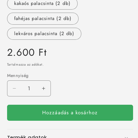
kakaós palacsinta (2 db)
fahéjas palacsinta (2 db)
lekváros palacsinta (2 db)
Normál
2.600 Ft
ár
Tartalmazza az adókat.
Mennyiség
Szerda
Szerda
mennyiségének
mennyiségének
csökkentése
növelése
Hozzáadás a kosárhoz
Termék adatok