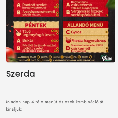
1.
médiafájl
Szerda
megnyitása
a
modális
párbeszédpanelen
Minden nap 4 féle menüt és ezek kombinációját
kínáljuk: