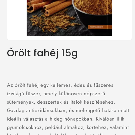
1.
médiafájl
Őrölt fahéj 15g
megnyitása
a
modális
párbeszédpanelen
Az őrölt fahéj egy kellemes, édes és fűszeres
ízvilágú fűszer, amely különösen népszerű
sütemények, desszertek és italok készítéséhez.
Gazdag antioxidánsokban, és melengető hatása miatt
ideális választás a hideg hónapokban. Kiválóan illik
gyümölcsökhöz, például almához, körtéhez, valamint