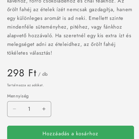
kávéhoz, forró csokoládéhoz és chai teákhoz. Az
őrölt fahéj az ételek ízét nemcsak gazdagítja, hanem
egy különleges aromát is ad neki. Emellett szinte
mindenféle süteményhez, pitéhez, vagy fánkhoz
alapvető hozzávaló. Ha szeretnél egy kis extra ízt és
melegséget adni az ételeidhez, az őrölt fahéj
tökéletes választás!
Normál
298 Ft
/ db
ár
Tartalmazza az adókat.
Mennyiség
Őrölt
Őrölt
fahéj
fahéj
/
15g
15g
db
Hozzáadás a kosárhoz
mennyiségének
mennyiségének