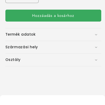
box
box
/
mennyiségének
mennyiségének
box
Hozzáadás a kosárhoz
csökkentése
növelése
Termék adatok
Származási hely
Osztály