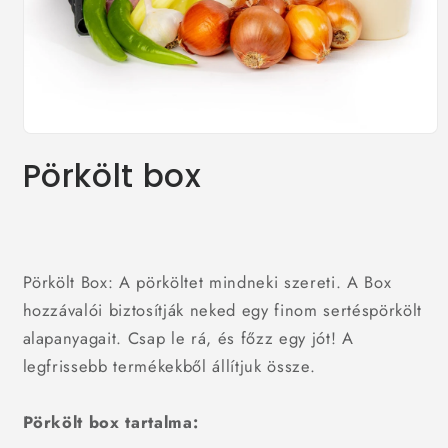
1.
médiafájl
Pörkölt box
megnyitása
a
modális
párbeszédpanelen
Pörkölt Box:
A pörköltet mindneki szereti. A Box
hozzávalói biztosítják neked egy finom sertéspörkölt
alapanyagait. Csap le rá, és főzz egy jót! A
legfrissebb termékekből állítjuk össze.
Pörkölt box tartalma: