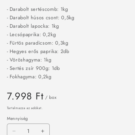
- Darabolt sertéscomb: 1kg
- Darabolt húsos csont: 0,5kg
- Darabolt lapocka: 1kg
- Lecsópaprika: 0,2kg
- Fürtös paradicsom: 0,3kg
- Hegyes erős paprika: 2db
- Vöröshagyma: 1kg
- Sertés zsír 900g: 1db
- Fokhagyma: 0,2kg
Normál
7.998 Ft
/ box
ár
Tartalmazza az adókat.
Mennyiség
Pörkölt
Pörkölt