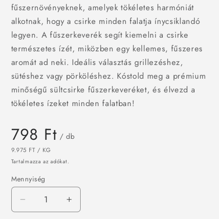
fűszernövényeknek, amelyek tökéletes harmóniát
alkotnak, hogy a csirke minden falatja ínycsiklandó
legyen. A fűszerkeverék segít kiemelni a csirke
természetes ízét, miközben egy kellemes, fűszeres
aromát ad neki. Ideális választás grillezéshez,
sütéshez vagy pörköléshez. Kóstold meg a prémium
minőségű sültcsirke fűszerkeveréket, és élvezd a
tökéletes ízeket minden falatban!
Normál
798 Ft
/ db
ár
EGYSÉGÁR
/
9.975 FT
/
KG
Tartalmazza az adókat.
Mennyiség
Sültcsirke
Sültcsirke
fűszerkeverék
fűszerkeverék
/