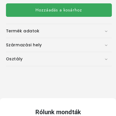
80g
80g
db
Hozzáadás a kosárhoz
mennyiségének
mennyiségének
csökkentése
növelése
Termék adatok
Származási hely
Osztály