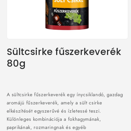
1.
médiafájl
Sültcsirke fűszerkeverék
megnyitása
a
modális
80g
párbeszédpanelen
A sültcsirke fűszerkeverék egy ínycsiklandó, gazdag
aromájú fűszerkeverék, amely a sült csirke
elkészítését egyszerűvé és ízletessé teszi.
Különleges kombinációja a fokhagymának,
paprikának, rozmaringnak és egyéb