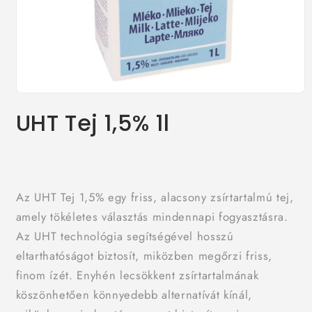
1.
médiafájl
UHT Tej 1,5% 1l
megnyitása
a
modális
párbeszédpanelen
Az UHT Tej 1,5% egy friss, alacsony zsírtartalmú tej,
amely tökéletes választás mindennapi fogyasztásra.
Az UHT technológia segítségével hosszú
eltarthatóságot biztosít, miközben megőrzi friss,
finom ízét. Enyhén lecsökkent zsírtartalmának
köszönhetően könnyedebb alternatívát kínál,