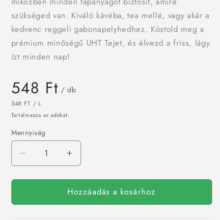
miközben minden tápanyagot biztosít, amire
szükséged van. Kiváló kávéba, tea mellé, vagy akár a
kedvenc reggeli gabonapelyhedhez. Kóstold meg a
prémium minőségű UHT Tejet, és élvezd a friss, lágy
ízt minden nap!
Normál
548 Ft
/ db
ár
EGYSÉGÁR
/
548 FT
/
L
Tartalmazza az adókat.
Mennyiség
UHT
UHT
Tej
Tej
/
1,5%
1,5%
db
Hozzáadás a kosárhoz
1l
1l
mennyiségének
mennyiségének
csökkentése
növelése